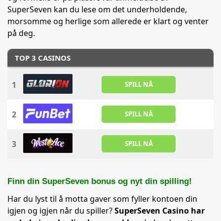
SuperSeven kan du lese om det underholdende,
morsomme og herlige som allerede er klart og venter
på deg.
TOP 3 CASINOS
1
SPILL NÅ
2
SPILL NÅ
3
SPILL NÅ
Finn din SuperSeven bonus og nyt din spilling!
Har du lyst til å motta gaver som fyller kontoen din
igjen og igjen når du spiller?
SuperSeven Casino har