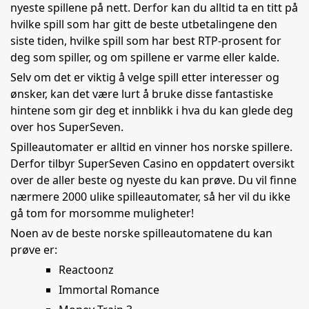
nyeste spillene på nett. Derfor kan du alltid ta en titt på
hvilke spill som har gitt de beste utbetalingene den
siste tiden, hvilke spill som har best RTP-prosent for
deg som spiller, og om spillene er varme eller kalde.
Selv om det er viktig å velge spill etter interesser og
ønsker, kan det være lurt å bruke disse fantastiske
hintene som gir deg et innblikk i hva du kan glede deg
over hos SuperSeven.
Spilleautomater er alltid en vinner hos norske spillere.
Derfor tilbyr SuperSeven Casino en oppdatert oversikt
over de aller beste og nyeste du kan prøve. Du vil finne
nærmere 2000 ulike spilleautomater, så her vil du ikke
gå tom for morsomme muligheter!
Noen av de beste norske spilleautomatene du kan
prøve er:
Reactoonz
Immortal Romance