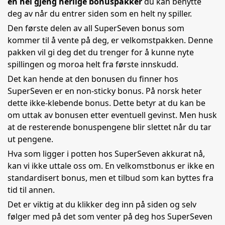
en hel gjeng herlige bonuspakker
du kan benytte
deg av når du entrer siden som en helt ny spiller.
Den første delen av all SuperSeven bonus som
kommer til å vente på deg, er velkomstpakken. Denne
pakken vil gi deg det du trenger for å kunne nyte
spillingen og moroa helt fra første innskudd.
Det kan hende at den bonusen du finner hos
SuperSeven er en non-sticky bonus. På norsk heter
dette ikke-klebende bonus. Dette betyr at du kan be
om uttak av bonusen etter eventuell gevinst. Men husk
at de resterende bonuspengene blir slettet når du tar
ut pengene.
Hva som ligger i potten hos SuperSeven akkurat nå,
kan vi ikke uttale oss om. En velkomstbonus er ikke en
standardisert bonus, men et tilbud som kan byttes fra
tid til annen.
Det er viktig at du klikker deg inn på siden og selv
følger med på det som venter på deg hos SuperSeven