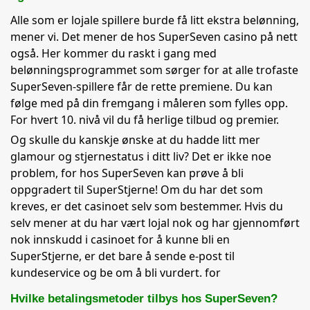
Alle som er lojale spillere burde få litt ekstra belønning,
mener vi. Det mener de hos SuperSeven casino på nett
også. Her kommer du raskt i gang med
belønningsprogrammet som sørger for at alle trofaste
SuperSeven-spillere får de rette premiene. Du kan
følge med på din fremgang i måleren som fylles opp.
For hvert 10. nivå vil du få herlige tilbud og premier.
Og skulle du kanskje ønske at du hadde litt mer
glamour og stjernestatus i ditt liv? Det er ikke noe
problem, for hos SuperSeven kan prøve å bli
oppgradert til SuperStjerne! Om du har det som
kreves, er det casinoet selv som bestemmer. Hvis du
selv mener at du har vært lojal nok og har gjennomført
nok innskudd i casinoet for å kunne bli en
SuperStjerne, er det bare å sende e-post til
kundeservice og be om å bli vurdert. for
Hvilke betalingsmetoder tilbys hos SuperSeven?