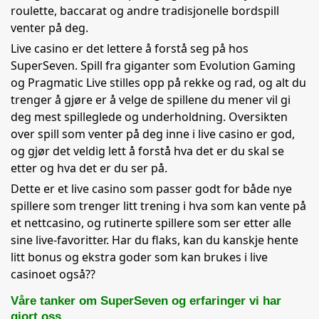
roulette, baccarat og andre tradisjonelle bordspill
venter på deg.
Live casino er det lettere å forstå seg på hos
SuperSeven. Spill fra giganter som Evolution Gaming
og Pragmatic Live stilles opp på rekke og rad, og alt du
trenger å gjøre er å velge de spillene du mener vil gi
deg mest spilleglede og underholdning. Oversikten
over spill som venter på deg inne i live casino er god,
og gjør det veldig lett å forstå hva det er du skal se
etter og hva det er du ser på.
Dette er et live casino som passer godt for både nye
spillere som trenger litt trening i hva som kan vente på
et nettcasino, og rutinerte spillere som ser etter alle
sine live-favoritter. Har du flaks, kan du kanskje hente
litt bonus og ekstra goder som kan brukes i live
casinoet også??
Våre tanker om SuperSeven og erfaringer vi har
gjort oss.