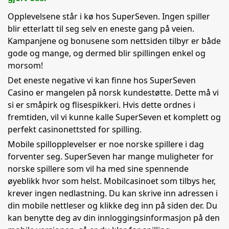
Opplevelsene står i kø hos SuperSeven. Ingen spiller
blir etterlatt til seg selv en eneste gang på veien.
Kampanjene og bonusene som nettsiden tilbyr er både
gode og mange, og dermed blir spillingen enkel og
morsom!
Det eneste negative vi kan finne hos SuperSeven
Casino er mangelen på norsk kundestøtte. Dette må vi
si er småpirk og flisespikkeri. Hvis dette ordnes i
fremtiden, vil vi kunne kalle SuperSeven et komplett og
perfekt casinonettsted for spilling.
Mobile spillopplevelser er noe norske spillere i dag
forventer seg. SuperSeven har mange muligheter for
norske spillere som vil ha med sine spennende
øyeblikk hvor som helst. Mobilcasinoet som tilbys her,
krever ingen nedlastning. Du kan skrive inn adressen i
din mobile nettleser og klikke deg inn på siden der. Du
kan benytte deg av din innloggingsinformasjon på den